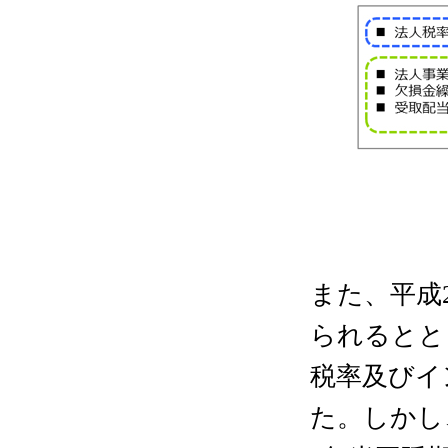
また、平成
られるとと
税率及びイ
た。しかし