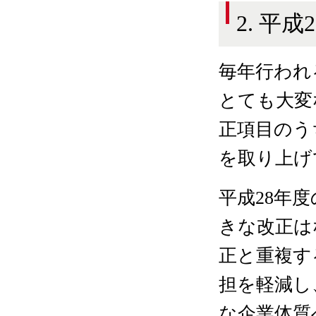
2. 平
毎年行われ
とても大変
正項目のう
を取り上げ
平成28年
きな改正は
正と重複す
担を軽減し
な企業体質