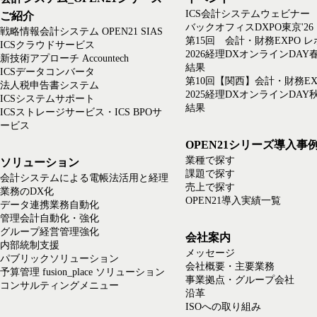
ICS会計システムウェビナー
ご紹介
バックオフィスDXPO東京'26
戦略情報会計システム OPEN21 SIAS
第15回 会計・財務EXPO 
ICSクラウドサービス
2026経理DXオンラインDAY
新技術アプローチ Accountech
結果
ICSデータコンバータ
第10回【関西】会計・財務EX
法人税申告書システム
2025経理DXオンラインDAY
ICSシステムサポート
結果
ICSストレージサービス・ICS BPOサ
ービス
OPEN21シリーズ導入事
業種で探す
ソリューション
課題で探す
会計システムによる電帳法活用と経理
売上で探す
業務のDX化
OPEN21導入実績一覧
データ連携業務自動化
管理会計自動化・強化
グループ経営管理強化
会社案内
内部統制支援
メッセージ
パブリックソリューション
会社概要・主要業務
予算管理 fusion_place ソリューション
事業拠点・グループ会社
コンサルティングメニュー
沿革
ISOへの取り組み