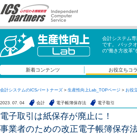
会計システム専
です。 バック
の“働き方改革
新着コンテンツ
お役立ちコ
会計システムのICSパートナーズ
>
生産性向上Lab_TOPページ
>
お役
2023. 07. 04
会計
電子帳簿保存法
電子取引
電子取引は紙保存が廃止に！
事業者のための改正電子帳簿保存