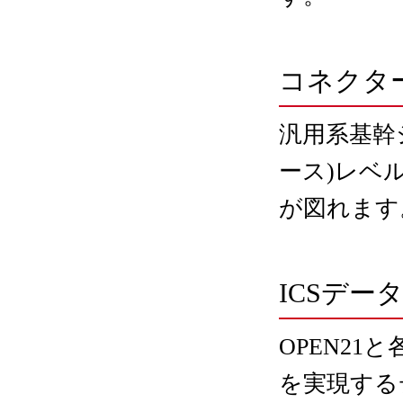
コネクタ
汎用系基幹
ース)レベ
が図れます
ICSデー
OPEN2
を実現する