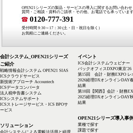
OPEN21シリーズの製品・サービスの導入に関するお問い合わせ
質問・ご相談・資料のご請求・その他、お電話でも承っていま
0120-777-391
受付時間 9:30～17：30 (土・日・祝日を除く）
お気軽にご連絡ください。
会計システム_OPEN21シリーズ
イベント
ICS会計システムウェビナー
ご紹介
バックオフィスDXPO東京'26
戦略情報会計システム OPEN21 SIAS
第15回 会計・財務EXPO 
ICSクラウドサービス
2026経理DXオンラインDAY
新技術アプローチ Accountech
結果
ICSデータコンバータ
第10回【関西】会計・財務EX
法人税申告書システム
2025経理DXオンラインDAY
ICSシステムサポート
結果
ICSストレージサービス・ICS BPOサ
ービス
OPEN21シリーズ導入事
業種で探す
ソリューション
課題で探す
会計システムによる電帳法活用と経理