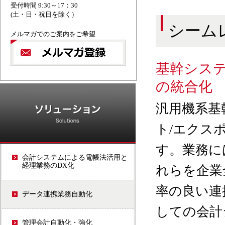
受付時間 9:30～17：30
(土・日・祝日を除く）
シーム
メルマガでのご案内をご希望
基幹シス
の統合化
ソリューション
汎用機系基
ト/エクス
す。業務に
会計システムによる電帳法活用と
経理業務のDX化
れらを企業
率の良い連
データ連携業務自動化
しての会計
管理会計自動化・強化