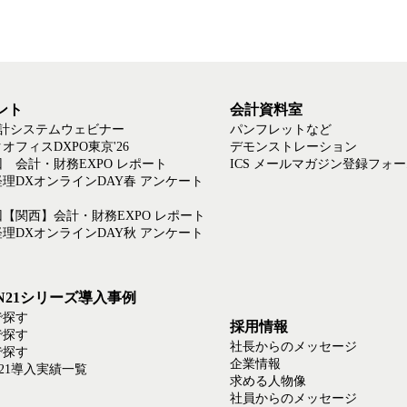
ント
会計資料室
会計システムウェビナー
パンフレットなど
オフィスDXPO東京'26
デモンストレーション
回 会計・財務EXPO レポート
ICS メールマガジン登録フォ
6経理DXオンラインDAY春 アンケート
回【関西】会計・財務EXPO レポート
5経理DXオンラインDAY秋 アンケート
EN21シリーズ導入事例
で探す
採用情報
で探す
社長からのメッセージ
で探す
企業情報
N21導入実績一覧
求める人物像
社員からのメッセージ