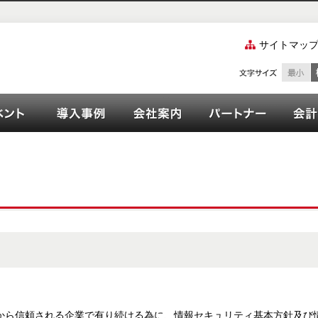
サイトマッ
ズご紹介
ーション
イベント
OPEN21シリーズ導入事例
会社案内
パート
から信頼される企業で有り続ける為に、情報セキュリティ基本方針及び