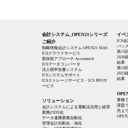
会計システム_OPEN21シリーズ
イベ
ICS
ご紹介
バック
戦略情報会計システム OPEN21 SIAS
第15
ICSクラウドサービス
202
新技術アプローチ Accountech
結果
ICSデータコンバータ
第10
法人税申告書システム
202
ICSシステムサポート
結果
ICSストレージサービス・ICS BPOサ
ービス
OP
業種
ソリューション
課題
会計システムによる電帳法活用と経理
売上
業務のDX化
OPE
データ連携業務自動化
管理会計自動化・強化