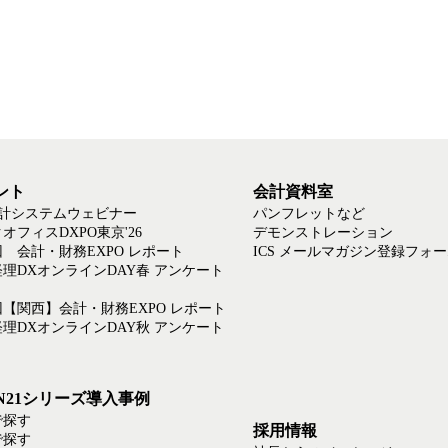
ント
会計資料室
会計システムウェビナー
パンフレットなど
オフィスDXPO東京'26
デモンストレーション
回 会計・財務EXPO レポート
ICS メールマガジン登録フォ
6経理DXオンラインDAY春 アンケート
回【関西】会計・財務EXPO レポート
5経理DXオンラインDAY秋 アンケート
EN21シリーズ導入事例
で探す
採用情報
で探す