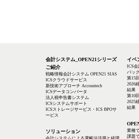
会計システム_OPEN21シリーズ
イベ
ICS
ご紹介
バック
戦略情報会計システム OPEN21 SIAS
第15
ICSクラウドサービス
202
新技術アプローチ Accountech
結果
ICSデータコンバータ
第10
法人税申告書システム
202
ICSシステムサポート
結果
ICSストレージサービス・ICS BPOサ
ービス
OP
業種
ソリューション
課題
会計システムによる電帳法活用と経理