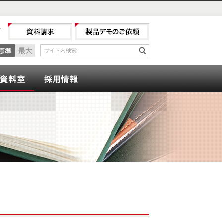
プ
最小
標準
最大
サイト内検索
検索
ナー
会計資料室
採用情報