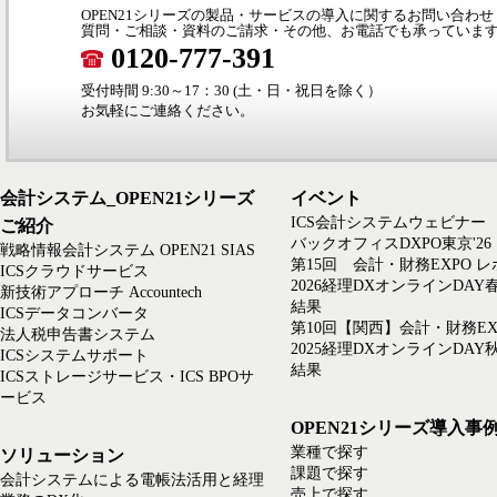
OPEN21シリーズの製品・サービスの導入に関するお問い合わせ
質問・ご相談・資料のご請求・その他、お電話でも承っていま
0120-777-391
受付時間 9:30～17：30 (土・日・祝日を除く）
お気軽にご連絡ください。
会計システム_OPEN21シリーズ
イベント
ICS会計システムウェビナー
ご紹介
バックオフィスDXPO東京'26
戦略情報会計システム OPEN21 SIAS
第15回 会計・財務EXPO 
ICSクラウドサービス
2026経理DXオンラインDAY
新技術アプローチ Accountech
結果
ICSデータコンバータ
第10回【関西】会計・財務EX
法人税申告書システム
2025経理DXオンラインDAY
ICSシステムサポート
結果
ICSストレージサービス・ICS BPOサ
ービス
OPEN21シリーズ導入事
業種で探す
ソリューション
課題で探す
会計システムによる電帳法活用と経理
売上で探す