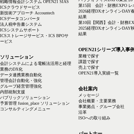
戦略情報会計システム OPEN21 SIAS
第15回 会計・財務EXPO 
ICSクラウドサービス
2026経理DXオンラインDAY
新技術アプローチ Accountech
結果
ICSデータコンバータ
第10回【関西】会計・財務EX
法人税申告書システム
2025経理DXオンラインDAY
ICSシステムサポート
結果
ICSストレージサービス・ICS BPOサ
ービス
OPEN21シリーズ導入事
業種で探す
ソリューション
課題で探す
会計システムによる電帳法活用と経理
売上で探す
業務のDX化
OPEN21導入実績一覧
データ連携業務自動化
管理会計自動化・強化
グループ経営管理強化
会社案内
内部統制支援
メッセージ
パブリックソリューション
会社概要・主要業務
予算管理 fusion_place ソリューション
事業拠点・グループ会社
コンサルティングメニュー
沿革
ISOへの取り組み
パートナー