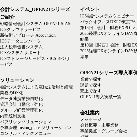
会計システム_OPEN21シリーズ
イベント
ICS会計システムウェビナー
ご紹介
バックオフィスDXPO東京'26
戦略情報会計システム OPEN21 SIAS
第15回 会計・財務EXPO 
ICSクラウドサービス
2026経理DXオンラインDAY
新技術アプローチ Accountech
結果
ICSデータコンバータ
第10回【関西】会計・財務EX
法人税申告書システム
2025経理DXオンラインDAY
ICSシステムサポート
結果
ICSストレージサービス・ICS BPOサ
ービス
OPEN21シリーズ導入事
業種で探す
ソリューション
課題で探す
会計システムによる電帳法活用と経理
売上で探す
業務のDX化
OPEN21導入実績一覧
データ連携業務自動化
管理会計自動化・強化
グループ経営管理強化
会社案内
内部統制支援
メッセージ
パブリックソリューション
会社概要・主要業務
予算管理 fusion_place ソリューション
事業拠点・グループ会社
コンサルティングメニュー
沿革