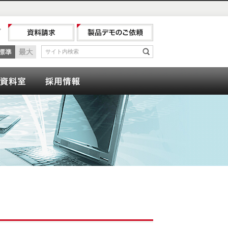
プ
最小
標準
最大
サイト内検索
検索
ナー
会計資料室
採用情報