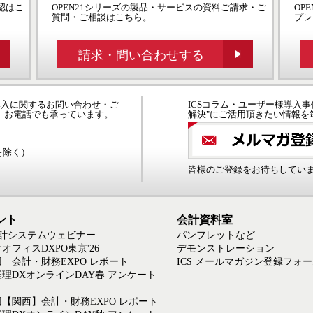
認はこ
OPEN21シリーズの製品・サービスの資料ご請求・ご
OP
質問・ご相談はこちら。
プレ
請求・問い合わせする
の導入に関するお問い合わせ・ご
ICSコラム・ユーザー様導入事
、お電話でも承っています。
解決"にご活用頂きたい情報を
日を除く）
皆様のご登録をお待ちしてい
ント
会計資料室
会計システムウェビナー
パンフレットなど
オフィスDXPO東京'26
デモンストレーション
回 会計・財務EXPO レポート
ICS メールマガジン登録フォ
6経理DXオンラインDAY春 アンケート
回【関西】会計・財務EXPO レポート