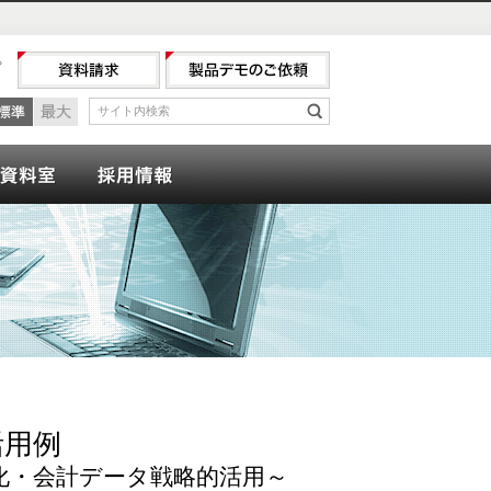
プ
最小
標準
最大
サイト内検索
検索
ナー
会計資料室
採用情報
活用例
化・会計データ戦略的活用～