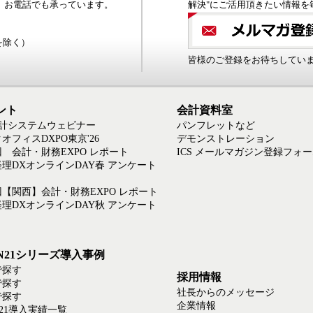
、お電話でも承っています。
解決"にご活用頂きたい情報を
日を除く）
皆様のご登録をお待ちしてい
ント
会計資料室
会計システムウェビナー
パンフレットなど
オフィスDXPO東京'26
デモンストレーション
回 会計・財務EXPO レポート
ICS メールマガジン登録フォ
6経理DXオンラインDAY春 アンケート
回【関西】会計・財務EXPO レポート
5経理DXオンラインDAY秋 アンケート
EN21シリーズ導入事例
で探す
採用情報
で探す
社長からのメッセージ
で探す
企業情報
N21導入実績一覧