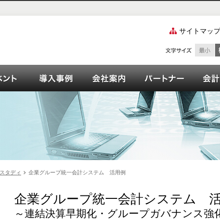
サイトマッ
ズご紹介
ーション
イベント
OPEN21シリーズ導入事例
会社案内
パート
スタディ
企業グループ統一会計システム 活用例
企業グループ統一会計システム 
～連結決算早期化・グループガバナンス強