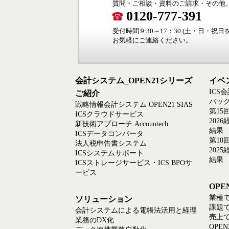
質問・ご相談・資料のご請求・その他
0120-777-391
受付時間 9:30～17：30 (土・日・祝
お気軽にご連絡ください。
会計システム_OPEN21シリーズ
イベ
ICS
ご紹介
バック
戦略情報会計システム OPEN21 SIAS
第15
ICSクラウドサービス
202
新技術アプローチ Accountech
結果
ICSデータコンバータ
第10
法人税申告書システム
202
ICSシステムサポート
結果
ICSストレージサービス・ICS BPOサ
ービス
OP
業種
ソリューション
課題
会計システムによる電帳法活用と経理
売上
業務のDX化
OPE