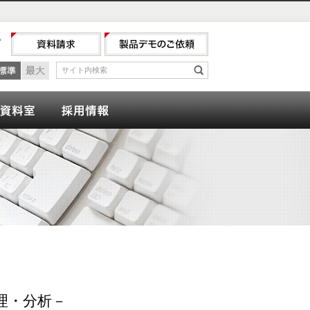
プ
最小
標準
最大
サイト内検索
検索
ナー
会計資料室
採用情報
理・分析－