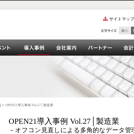
サイトマッ
ズご紹介
ーション
イベント
OPEN21シリーズ導入事例
会社案内
パート
例
OPEN21導入事例 Vol.27│製造業
OPEN21導入事例 Vol.27│製造業
－オフコン見直しによる多角的なデータ管