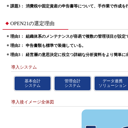
課題3：
消費税や固定資産の申告書等について、手作業で作成を
OPEN21の選定理由
理由1：
組織体系のメンテナンスが容易で複数の管理項目が設定
理由2：
申告書類も標準で装備している。
理由3：
経営層の意思決定に役立つ詳細な分析資料をより簡単に
導入システム
基本会計
管理会計
データ連携
システム
システム
ソリューション
導入後イメージ全体図