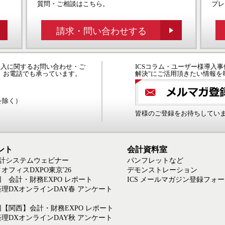
質問・ご相談はこちら。
プレ
請求・問い合わせする
の導入に関するお問い合わせ・ご
ICSコラム・ユーザー様導入事
、お電話でも承っています。
解決"にご活用頂きたい情報を
日を除く）
皆様のご登録をお待ちしてい
ント
会計資料室
会計システムウェビナー
パンフレットなど
オフィスDXPO東京'26
デモンストレーション
回 会計・財務EXPO レポート
ICS メールマガジン登録フォ
6経理DXオンラインDAY春 アンケート
回【関西】会計・財務EXPO レポート
5経理DXオンラインDAY秋 アンケート