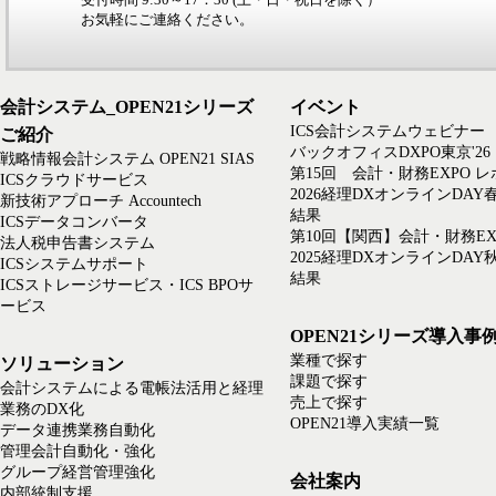
お気軽にご連絡ください。
会計システム_OPEN21シリーズ
イベント
ICS会計システムウェビナー
ご紹介
バックオフィスDXPO東京'26
戦略情報会計システム OPEN21 SIAS
第15回 会計・財務EXPO 
ICSクラウドサービス
2026経理DXオンラインDAY
新技術アプローチ Accountech
結果
ICSデータコンバータ
第10回【関西】会計・財務EX
法人税申告書システム
2025経理DXオンラインDAY
ICSシステムサポート
結果
ICSストレージサービス・ICS BPOサ
ービス
OPEN21シリーズ導入事
業種で探す
ソリューション
課題で探す
会計システムによる電帳法活用と経理
売上で探す
業務のDX化
OPEN21導入実績一覧
データ連携業務自動化
管理会計自動化・強化
グループ経営管理強化
会社案内
内部統制支援