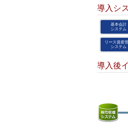
導入シ
基本会計
システム
リース資産
システム
導入後