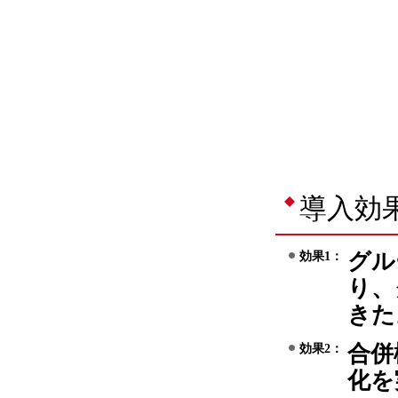
導入効
グル
効果1：
り、
きた
合併
効果2：
化を