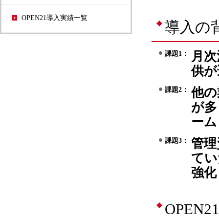
OPEN21導入実績一覧
導入の
月次
課題1：
供が
他の
課題2：
が多
ーム
管理
課題3：
てい
強化
OPEN