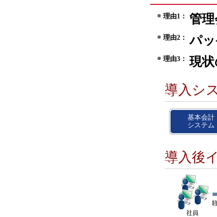
管理
理由1：
パッ
理由2：
現状
理由3：
導入シ
基本会計
システム
導入後