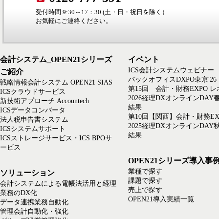
受付時間 9:30～17：30 (土・日・祝日を除く）
お気軽にご連絡ください。
会計システム_OPEN21シリーズ
イベント
ICS会計システムウェビナー
ご紹介
バックオフィスDXPO東京'26
戦略情報会計システム OPEN21 SIAS
第15回 会計・財務EXPO 
ICSクラウドサービス
2026経理DXオンラインDAY
新技術アプローチ Accountech
結果
ICSデータコンバータ
第10回【関西】会計・財務EX
法人税申告書システム
2025経理DXオンラインDAY
ICSシステムサポート
結果
ICSストレージサービス・ICS BPOサ
ービス
OPEN21シリーズ導入事
業種で探す
ソリューション
課題で探す
会計システムによる電帳法活用と経理
売上で探す
業務のDX化
OPEN21導入実績一覧
データ連携業務自動化
管理会計自動化・強化