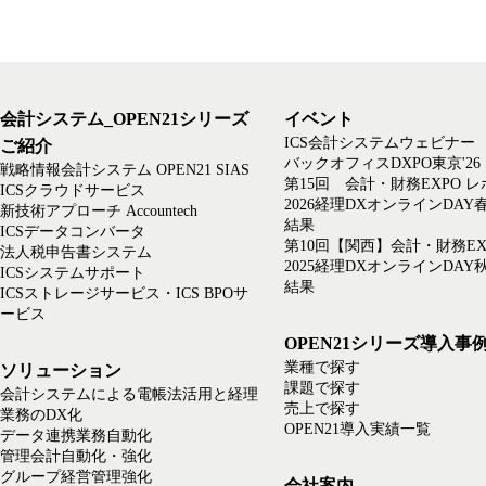
会計システム_OPEN21シリーズ
イベント
ICS会計システムウェビナー
ご紹介
バックオフィスDXPO東京'26
戦略情報会計システム OPEN21 SIAS
第15回 会計・財務EXPO 
ICSクラウドサービス
2026経理DXオンラインDAY
新技術アプローチ Accountech
結果
ICSデータコンバータ
第10回【関西】会計・財務EX
法人税申告書システム
2025経理DXオンラインDAY
ICSシステムサポート
結果
ICSストレージサービス・ICS BPOサ
ービス
OPEN21シリーズ導入事
業種で探す
ソリューション
課題で探す
会計システムによる電帳法活用と経理
売上で探す
業務のDX化
OPEN21導入実績一覧
データ連携業務自動化
管理会計自動化・強化
グループ経営管理強化
会社案内