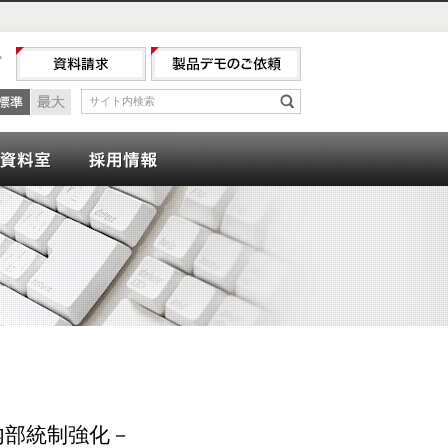
プ
最小
標準
最大
サイト内検索
検索
ナー
会計資料室
採用情報
内部統制強化－