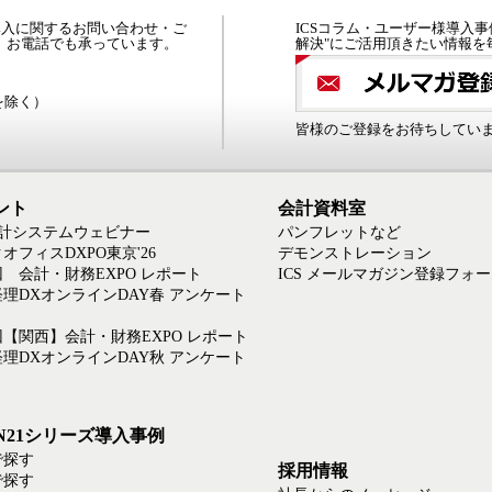
の導入に関するお問い合わせ・ご
ICSコラム・ユーザー様導入事
、お電話でも承っています。
解決"にご活用頂きたい情報を
日を除く）
皆様のご登録をお待ちしてい
ント
会計資料室
会計システムウェビナー
パンフレットなど
オフィスDXPO東京'26
デモンストレーション
回 会計・財務EXPO レポート
ICS メールマガジン登録フォ
6経理DXオンラインDAY春 アンケート
回【関西】会計・財務EXPO レポート
5経理DXオンラインDAY秋 アンケート
EN21シリーズ導入事例
で探す
採用情報
で探す