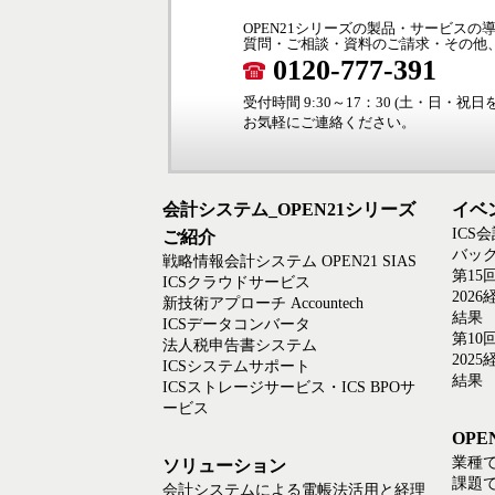
OPEN21シリーズの製品・サービス
質問・ご相談・資料のご請求・その他
0120-777-391
受付時間 9:30～17：30 (土・日・祝
お気軽にご連絡ください。
会計システム_OPEN21シリーズ
イベ
ICS
ご紹介
バック
戦略情報会計システム OPEN21 SIAS
第15
ICSクラウドサービス
202
新技術アプローチ Accountech
結果
ICSデータコンバータ
第10
法人税申告書システム
202
ICSシステムサポート
結果
ICSストレージサービス・ICS BPOサ
ービス
OP
業種
ソリューション
課題
会計システムによる電帳法活用と経理