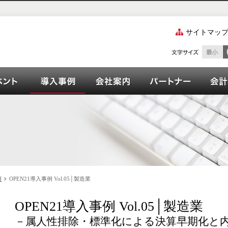
サイトマッ
ズご紹介
ーション
イベント
OPEN21シリーズ導入事例
会社案内
パート
例
OPEN21導入事例 Vol.05│製造業
OPEN21導入事例 Vol.05│製造業
－属人性排除・標準化による決算早期化と