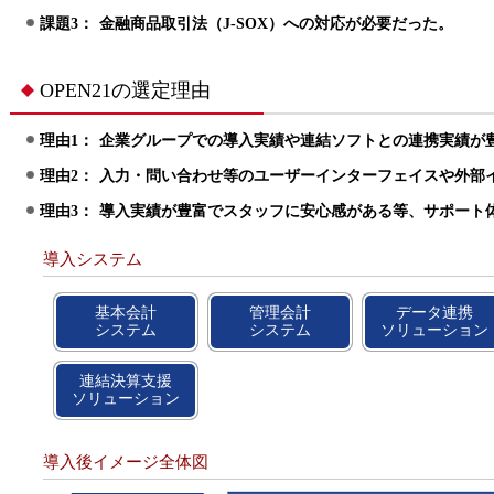
課題3：
金融商品取引法（J-SOX）への対応が必要だった。
OPEN21の選定理由
理由1：
企業グループでの導入実績や連結ソフトとの連携実績が
理由2：
入力・問い合わせ等のユーザーインターフェイスや外部
理由3：
導入実績が豊富でスタッフに安心感がある等、サポート
導入システム
基本会計
管理会計
データ連携
システム
システム
ソリューション
連結決算支援
ソリューション
導入後イメージ全体図