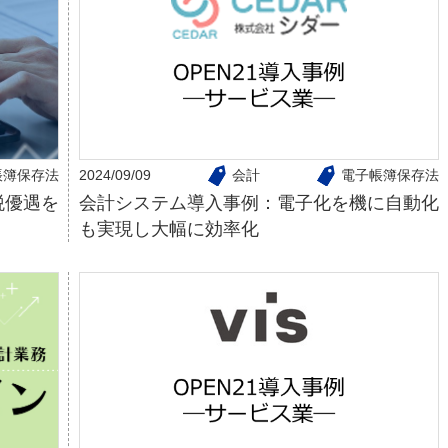
帳簿保存法
2024/09/09
会計
電子帳簿保存法
税優遇を
会計システム導入事例：電子化を機に自動化
も実現し大幅に効率化