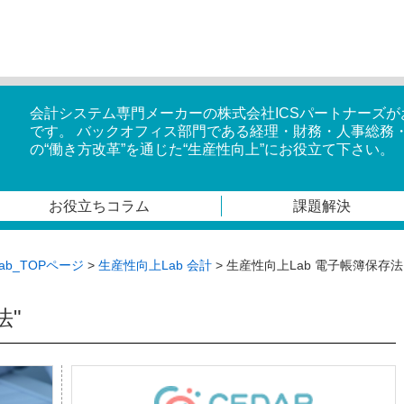
会計システム専門メーカーの株式会社ICSパートナーズ
です。 バックオフィス部門である経理・財務・人事総務
の“働き方改革”を通じた“生産性向上”にお役立て下さい。
お役立ちコラム
課題解決
ab_TOPページ
>
生産性向上Lab 会計
>
生産性向上Lab 電子帳簿保存法
法"