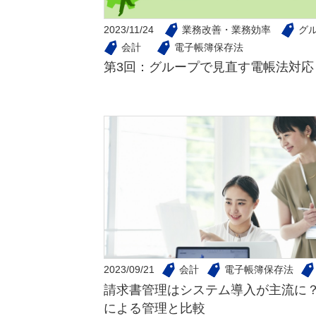
2023/11/24
業務改善・業務効率
グ
会計
電子帳簿保存法
第3回：グループで見直す電帳法対応
2023/09/21
会計
電子帳簿保存法
請求書管理はシステム導入が主流に？E
による管理と比較