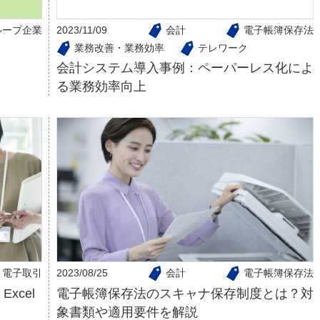
ループ企業
2023/11/09
会計
電子帳簿保存法
業務改善・業務効率
テレワーク
会計システム導入事例：ペーパーレス化によ
る業務効率向上
電子取引
2023/08/25
会計
電子帳簿保存法
xcel
電子帳簿保存法のスキャナ保存制度とは？対
象書類や適用要件を解説