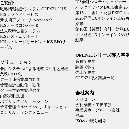
ICS会計システムウェビナー
ご紹介
バックオフィスDXPO東京'26
戦略情報会計システム OPEN21 SIAS
第15回 会計・財務EXPO 
ICSクラウドサービス
2026経理DXオンラインDAY
新技術アプローチ Accountech
結果
ICSデータコンバータ
第10回【関西】会計・財務EX
法人税申告書システム
2025経理DXオンラインDAY
ICSシステムサポート
結果
ICSストレージサービス・ICS BPOサ
ービス
OPEN21シリーズ導入事
業種で探す
ソリューション
課題で探す
会計システムによる電帳法活用と経理
売上で探す
業務のDX化
OPEN21導入実績一覧
データ連携業務自動化
管理会計自動化・強化
グループ経営管理強化
会社案内
内部統制支援
メッセージ
パブリックソリューション
会社概要・主要業務
予算管理 fusion_place ソリューション
事業拠点・グループ会社
コンサルティングメニュー
沿革
ISOへの取り組み