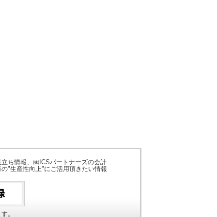
立ち情報、㈱ICSパートナーズの会計
の"生産性向上"にご活用頂きたい情報
ます。