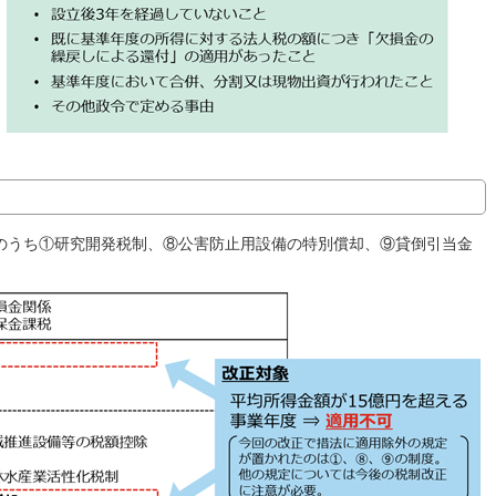
のうち①研究開発税制、⑧公害防止用設備の特別償却、⑨貸倒引当金