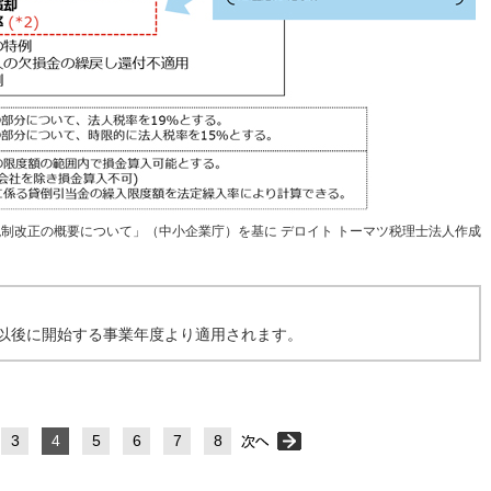
税制改正の概要について」（中小企業庁）を基に デロイト トーマツ税理士法人作成
日以後に開始する事業年度より適用されます。
3
4
5
6
7
8