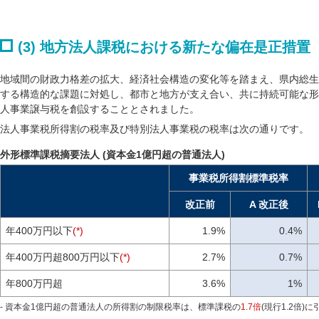
(3) 地方法人課税における新たな偏在是正措置
地域間の財政力格差の拡大、経済社会構造の変化等を踏まえ、県内総生
する構造的な課題に対処し、都市と地方が支え合い、共に持続可能な形
人事業譲与税を創設することとされました。
法人事業税所得割の税率及び特別法人事業税の税率は次の通りです。
外形標準課税摘要法人 (資本金1億円超の普通法人)
事業税所得割標準税率
改正前
A 改正後
年400万円以下
(*)
1.9%
0.4%
年400万円超800万円以下
(*)
2.7%
0.7%
年800万円超
3.6%
1%
- 資本金1億円超の普通法人の所得割の制限税率は、標準課税の
1.7倍
(現行1.2倍)