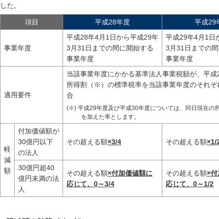
した。
項目
平成28年度
平成29
平成28年4月1日から平成29年
平成29年4月1日
事業年度
3月31日までの間に開始する
3月31日までの
事業年度
事業年度
当該事業年度にかかる基準法人事業税額が、平成2
所得割（※）の標準税率を当該事業年度のそれぞ
適用要件
合
(※) 平成29年度及び平成30年度については、同日現
を加えた率とします。
付加価値額が
30億円以下
その超える額
×3/4
その超える額
×1/
軽
の法人
減
30億円超40
額
その超える額
×付加価値額に
その超える額
×
億円未満の法
応じて、0～3/4
応じて、0～1/2
人