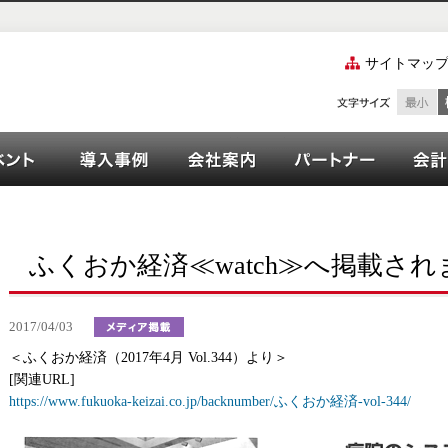
サイトマッ
ズご紹介
ーション
イベント
OPEN21シリーズ導入事例
会社案内
パート
ふくおか経済≪watch≫へ掲載さ
2017/04/03
＜ふくおか経済（2017年4月 Vol.344）より＞
[関連URL]
https://www.fukuoka-keizai.co.jp/backnumber/ふくおか経済-vol-344/