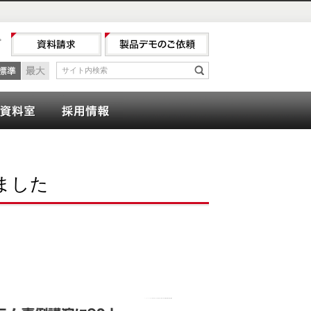
プ
最小
標準
最大
サイト内検索
検索
ナー
会計資料室
採用情報
れました