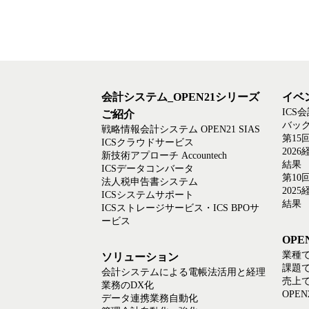
会計システム_OPEN21シリーズ
イベ
ICS
ご紹介
バック
戦略情報会計システム OPEN21 SIAS
第15
ICSクラウドサービス
202
新技術アプローチ Accountech
結果
ICSデータコンバータ
第10
法人税申告書システム
202
ICSシステムサポート
結果
ICSストレージサービス・ICS BPOサ
ービス
OP
業種
ソリューション
課題
会計システムによる電帳法活用と経理
売上
業務のDX化
OPE
データ連携業務自動化