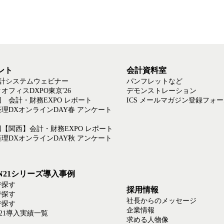
ント
会計資料室
会計システムウェビナー
パンフレットなど
オフィスDXPO東京'26
デモンストレーション
回 会計・財務EXPO レポート
ICS メールマガジン登録フォ
6経理DXオンラインDAY春 アンケート
回【関西】会計・財務EXPO レポート
5経理DXオンラインDAY秋 アンケート
EN21シリーズ導入事例
で探す
採用情報
で探す
社長からのメッセージ
で探す
企業情報
N21導入実績一覧
求める人物像